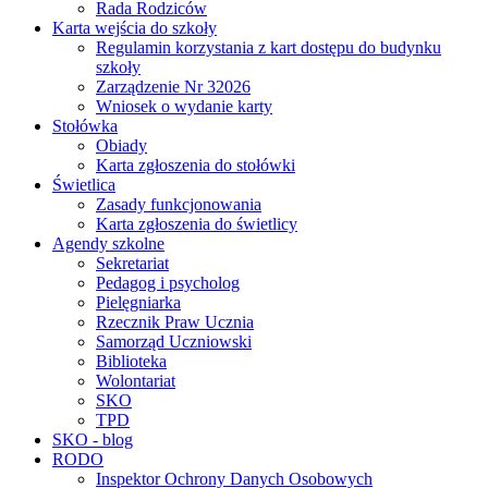
Rada Rodziców
Karta wejścia do szkoły
Regulamin korzystania z kart dostępu do budynku
szkoły
Zarządzenie Nr 32026
Wniosek o wydanie karty
Stołówka
Obiady
Karta zgłoszenia do stołówki
Świetlica
Zasady funkcjonowania
Karta zgłoszenia do świetlicy
Agendy szkolne
Sekretariat
Pedagog i psycholog
Pielęgniarka
Rzecznik Praw Ucznia
Samorząd Uczniowski
Biblioteka
Wolontariat
SKO
TPD
SKO - blog
RODO
Inspektor Ochrony Danych Osobowych