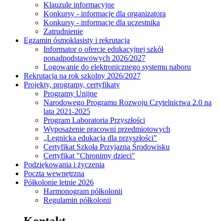
Klauzule informacyjne
Konkursy - informacje dla organizatora
Konkursy - informacje dla uczestnika
Zatrudnienie
Egzamin ósmoklasisty i rekrutacja
Informator o ofercie edukacyjnej szkół
ponadpodstawowych 2026/2027
Logowanie do elektronicznego systemu naboru
Rekrutacja na rok szkolny 2026/2027
Projekty, programy, certyfikaty
Programy Unijne
Narodowego Programu Rozwoju Czytelnictwa 2.0 na
lata 2021-2025
Program Laboratoria Przyszłości
Wyposażenie pracowni przedmiotowych
„Legnicka edukacja dla przyszłości”
Certyfikat Szkoła Przyjazna Środowisku
Certyfikat "Chronimy dzieci"
Podziękowania i życzenia
Poczta wewnętrzna
Półkolonie letnie 2026
Harmonogram półkolonii
Regulamin półkolonii