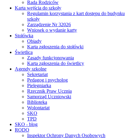
Rada Rodziców
Karta wejścia do szkoły
Regulamin korzystania z kart dostępu do budynku
szkoły
Zarządzenie Nr 32026
Wniosek o wydanie karty
Stołówka
Obiady
Karta zgłoszenia do stołówki
Świetlica
Zasady funkcjonowania
Karta zgłoszenia do świetlicy
Agendy szkolne
Sekretariat
Pedagog i psycholog
Pielęgniarka
Rzecznik Praw Ucznia
Samorząd Uczniowski
Biblioteka
Wolontariat
SKO
TPD
SKO - blog
RODO
Inspektor Ochrony Danych Osobowych