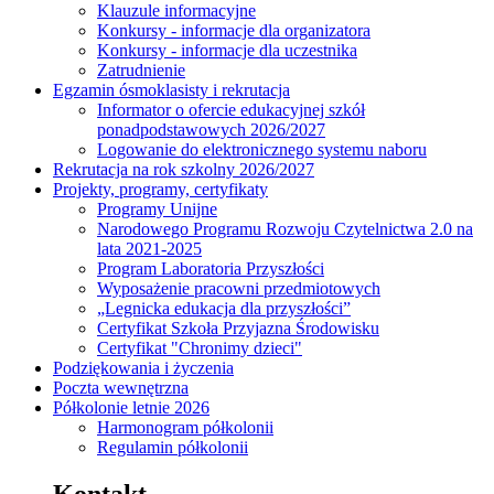
Klauzule informacyjne
Konkursy - informacje dla organizatora
Konkursy - informacje dla uczestnika
Zatrudnienie
Egzamin ósmoklasisty i rekrutacja
Informator o ofercie edukacyjnej szkół
ponadpodstawowych 2026/2027
Logowanie do elektronicznego systemu naboru
Rekrutacja na rok szkolny 2026/2027
Projekty, programy, certyfikaty
Programy Unijne
Narodowego Programu Rozwoju Czytelnictwa 2.0 na
lata 2021-2025
Program Laboratoria Przyszłości
Wyposażenie pracowni przedmiotowych
„Legnicka edukacja dla przyszłości”
Certyfikat Szkoła Przyjazna Środowisku
Certyfikat "Chronimy dzieci"
Podziękowania i życzenia
Poczta wewnętrzna
Półkolonie letnie 2026
Harmonogram półkolonii
Regulamin półkolonii