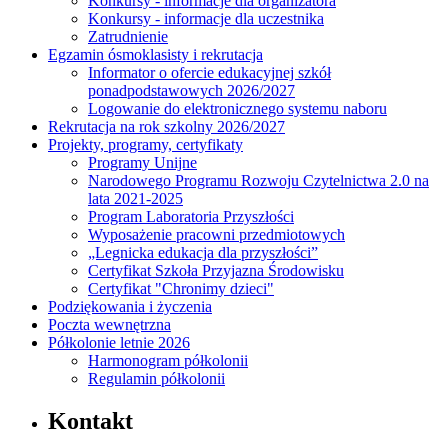
Konkursy - informacje dla organizatora
Konkursy - informacje dla uczestnika
Zatrudnienie
Egzamin ósmoklasisty i rekrutacja
Informator o ofercie edukacyjnej szkół
ponadpodstawowych 2026/2027
Logowanie do elektronicznego systemu naboru
Rekrutacja na rok szkolny 2026/2027
Projekty, programy, certyfikaty
Programy Unijne
Narodowego Programu Rozwoju Czytelnictwa 2.0 na
lata 2021-2025
Program Laboratoria Przyszłości
Wyposażenie pracowni przedmiotowych
„Legnicka edukacja dla przyszłości”
Certyfikat Szkoła Przyjazna Środowisku
Certyfikat "Chronimy dzieci"
Podziękowania i życzenia
Poczta wewnętrzna
Półkolonie letnie 2026
Harmonogram półkolonii
Regulamin półkolonii
Kontakt