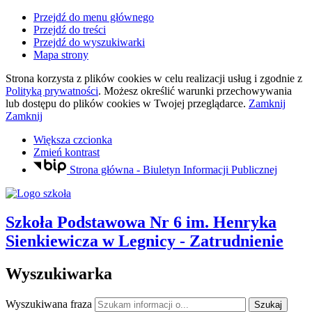
Przejdź do menu głównego
Przejdź do treści
Przejdź do wyszukiwarki
Mapa strony
Strona korzysta z plików
cookies
w celu realizacji usług i zgodnie z
Polityką prywatności
. Możesz określić warunki przechowywania
lub dostępu do plików
cookies
w Twojej przeglądarce.
Zamknij
Zamknij
Większa czcionka
Zmień kontrast
Strona główna - Biuletyn Informacji Publicznej
Szkoła Podstawowa Nr 6
im. Henryka
Sienkiewicza
w Legnicy
- Zatrudnienie
Wyszukiwarka
Wyszukiwana fraza
Szukaj