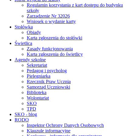
Regulamin korzystania z kart dostępu do budynku
szkoły
Zarządzenie Nr 32026
Wniosek o wydanie karty
Stołówka
Obiady
Karta zgłoszenia do stołówki
Świetlica
Zasady funkcjonowania
Karta zgłoszenia do świetlicy
Agendy szkolne
Sekretariat
Pedagog i psycholog
Pielęgniarka
Rzecznik Praw Ucznia
Samorząd Uczniowski
Biblioteka
Wolontariat
SKO
TPD
SKO - blog
RODO
Inspektor Ochrony Danych Osobowych
Klauzule informacyjne