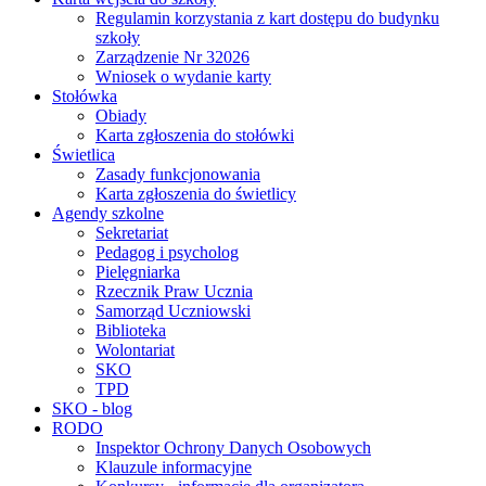
Regulamin korzystania z kart dostępu do budynku
szkoły
Zarządzenie Nr 32026
Wniosek o wydanie karty
Stołówka
Obiady
Karta zgłoszenia do stołówki
Świetlica
Zasady funkcjonowania
Karta zgłoszenia do świetlicy
Agendy szkolne
Sekretariat
Pedagog i psycholog
Pielęgniarka
Rzecznik Praw Ucznia
Samorząd Uczniowski
Biblioteka
Wolontariat
SKO
TPD
SKO - blog
RODO
Inspektor Ochrony Danych Osobowych
Klauzule informacyjne