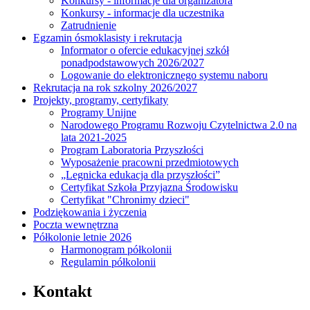
Konkursy - informacje dla organizatora
Konkursy - informacje dla uczestnika
Zatrudnienie
Egzamin ósmoklasisty i rekrutacja
Informator o ofercie edukacyjnej szkół
ponadpodstawowych 2026/2027
Logowanie do elektronicznego systemu naboru
Rekrutacja na rok szkolny 2026/2027
Projekty, programy, certyfikaty
Programy Unijne
Narodowego Programu Rozwoju Czytelnictwa 2.0 na
lata 2021-2025
Program Laboratoria Przyszłości
Wyposażenie pracowni przedmiotowych
„Legnicka edukacja dla przyszłości”
Certyfikat Szkoła Przyjazna Środowisku
Certyfikat "Chronimy dzieci"
Podziękowania i życzenia
Poczta wewnętrzna
Półkolonie letnie 2026
Harmonogram półkolonii
Regulamin półkolonii
Kontakt