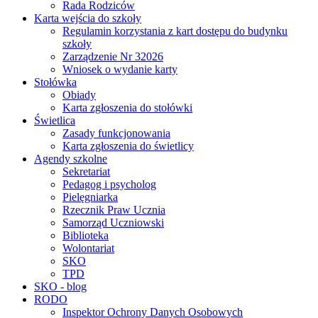
Rada Rodziców
Karta wejścia do szkoły
Regulamin korzystania z kart dostępu do budynku
szkoły
Zarządzenie Nr 32026
Wniosek o wydanie karty
Stołówka
Obiady
Karta zgłoszenia do stołówki
Świetlica
Zasady funkcjonowania
Karta zgłoszenia do świetlicy
Agendy szkolne
Sekretariat
Pedagog i psycholog
Pielęgniarka
Rzecznik Praw Ucznia
Samorząd Uczniowski
Biblioteka
Wolontariat
SKO
TPD
SKO - blog
RODO
Inspektor Ochrony Danych Osobowych