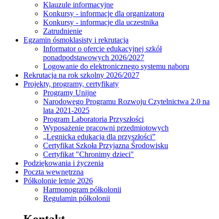
Klauzule informacyjne
Konkursy - informacje dla organizatora
Konkursy - informacje dla uczestnika
Zatrudnienie
Egzamin ósmoklasisty i rekrutacja
Informator o ofercie edukacyjnej szkół
ponadpodstawowych 2026/2027
Logowanie do elektronicznego systemu naboru
Rekrutacja na rok szkolny 2026/2027
Projekty, programy, certyfikaty
Programy Unijne
Narodowego Programu Rozwoju Czytelnictwa 2.0 na
lata 2021-2025
Program Laboratoria Przyszłości
Wyposażenie pracowni przedmiotowych
„Legnicka edukacja dla przyszłości”
Certyfikat Szkoła Przyjazna Środowisku
Certyfikat "Chronimy dzieci"
Podziękowania i życzenia
Poczta wewnętrzna
Półkolonie letnie 2026
Harmonogram półkolonii
Regulamin półkolonii